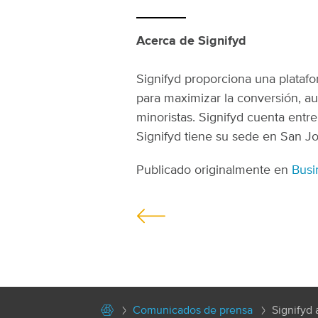
Acerca de Signifyd
Signifyd proporciona una plata
para maximizar la conversión, aut
minoristas. Signifyd cuenta entre
Signifyd tiene su sede en San J
Publicado originalmente en
Busi
P
o
s
t
Comunicados de prensa
Signifyd 