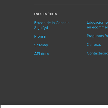
s
n
ENLACES ÚTILES
a
Educación s
Estado de la Consola
en ecommer
v
Signifyd
Preguntas f
i
Prensa
Carreras
g
Sitemap
Contáctacno
a
API docs
t
i
o
n