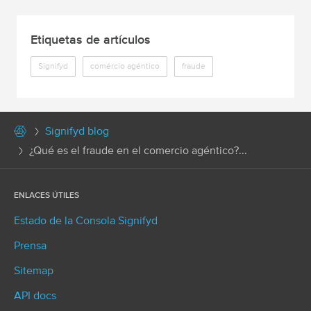
Etiquetas de artículos
Signifyd
comércio agéntico
fraude
Signifyd blog
¿Qué es el fraude en el comercio agéntico?...
ENLACES ÚTILES
Estado de la Consola Signifyd
Prensa
Sitemap
API docs