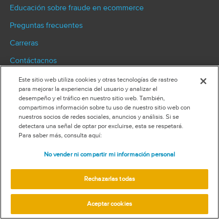
Educación sobre fraude en ecommerce
Preguntas frecuentes
Carreras
Contáctacnos
Seguridad y compliance
Este sitio web utiliza cookies y otras tecnologías de rastreo
para mejorar la experiencia del usuario y analizar el
Términos y condiciones
desempeño y el tráfico en nuestro sitio web. También,
compartimos información sobre tu uso de nuestro sitio web con
Términos del Sítio Web
nuestros socios de redes sociales, anuncios y análisis. Si se
detectara una señal de optar por excluirse, esta se respetará.
Uso aceptable
Para saber más, consulta aquí:
Privacidad
No vender ni compartir mi información personal
Aviso de privacidad de datos de California
Rechazarlas todas
Formulario de solicitud de acceso a datos personales
Ética de proveedores
Aceptar cookies