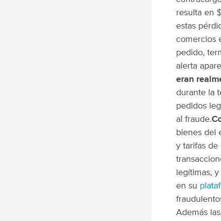
resulta en 
estas pérdi
comercios 
pedido, ter
alerta apar
eran realm
durante la 
pedidos leg
al fraude.
Co
bienes del 
y tarifas de
transaccion
legítimas, 
en su
plata
fraudulento
Además las 