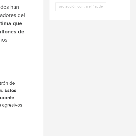
idos han
protección contra el fraude
dadores del
stima que
illones de
nos
trón de
la.
Estos
durante
 agresivos