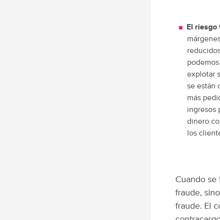
El riesgo
márgenes 
reducidos
podemos i
explotar 
se están 
más pedid
ingresos 
dinero co
los client
Cuando se t
fraude, sin
fraude. El 
contracarg