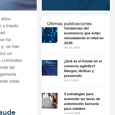
 años.
Últimas publicaciones
 a través
Tendencias del
dad
ecommerce que están
remodelando el retail en
se ha
2026
, y
se han
July 22, 2026
izó un
 criminales
¿Qué es el fraude en el
comercio agéntico?
onde las
Riesgos, tácticas y
geniería
prevención
ante estás
July 6, 2026
5 estrategias para
aumentar las tasas de
autorización bancaria
para retailers
raude
June 19, 2026