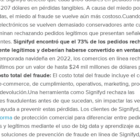
$207 dólares en pérdidas tangibles. A causa del miedo por
das, el miedo al fraude se vuelve aún más costoso.
Cuando
electrónicos se vuelven demasiado conservadores ante cu
minan rechazando pedidos legítimos que presentan señal
entes.
Signifyd encontró que el 73% de los pedidos re
ente legítimos y deberían haberse convertido en venta
temporada navideña en 2022, los comercios en línea rec
ítimos por un valor de hasta $24 mil millones de dólares
sto total del fraude:
El costo total del fraude incluye el 
e-commerce, de cumplimiento, operativos, marketing, pr
 devolución.
Una herramienta como Signifyd rechaza las
es fraudulentas antes de que sucedan, sin impactar las v
y ayuda a prevenir estas pérdidas. Los clientes de Signifyd
forma
de protección comercial para diferenciar entre ped
s y legítimos mediante el uso de big data y aprendizaje a
soluciones de prevención de fraude en línea de Signifyd