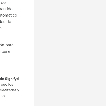
 de
han ido
utomático
des de
o.
ión para
a para
de Signifyd
 que los
omatizadas y
ipo