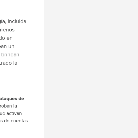
a, incluida
e menos
ido en
ean un
 brindan
rado la
 ataques de
roban la
ue activan
as de cuentas