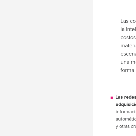
Las co
la int
costos
materi
escena
una mo
forma 
Las redes
adquisici
informaci
automátic
y otras c