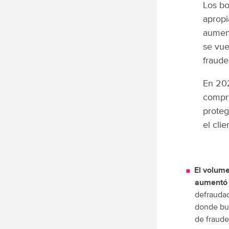
Los bo
apropi
aument
se vue
fraude
En 20
compr
proteg
el clie
El volume
aumentó 
defraudad
donde bus
de fraude