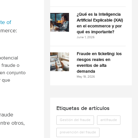
¿Qué es la Inteligencia
Artificial Explicable (XAI)
te of
en el ecommerce y por
mmerce:
qué es importante?
June 1, 2026
Fraude en ticketing: los
potencial
riesgos reales en
 fraude o
eventos de alta
demanda
 en conjunto
May 19, 2026
r que
Etiquetas de artículos
fraude
Gestión del fraude
antifraude
ntre otros,
prevención del fraude