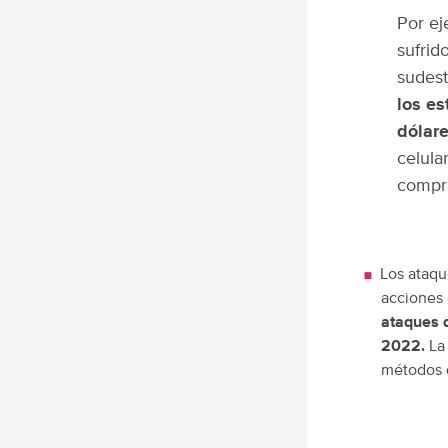
Por ej
sufrid
sudest
los es
dólare
celula
compra
Los ataqu
acciones 
ataques 
2022.
La 
métodos q