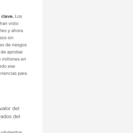
l clave.
Los
han visto
tes y ahora
sos sin
es de riesgos
 de aprobar
e millones en
ando ese
eriencias para
valor del
vados del
audulentos