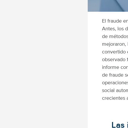
El fraude e
Antes, los 
de métodos 
mejoraron, 
convertido 
observado f
informe con
de fraude s
operaciones
social aut
crecientes
Las 