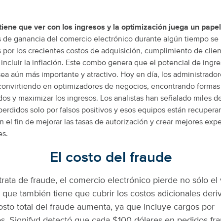
 tiene que ver con los ingresos y la optimización juega un pape
de ganancia del comercio electrónico durante algún tiempo se 
 por los crecientes costos de adquisición, cumplimiento de clien
ncluir la inflación. Este combo genera que el potencial de ingre
sea aún más importante y atractivo. Hoy en día, los administrador
convirtiendo en optimizadores de negocios, encontrando formas
os y maximizar los ingresos. Los analistas han señalado miles d
perdidos solo por falsos positivos y esos equipos están recuper
n el fin de mejorar las tasas de autorización y crear mejores exp
es.
El costo del fraude
rata de fraude, el comercio electrónico pierde no sólo el 
o que también tiene que cubrir los costos adicionales deri
costo total del fraude aumenta, ya que incluye cargos por
os.
Signifyd detectó que cada $100 dólares en pedidos fr