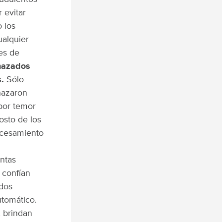
 evitar
 los
alquier
es de
chazados
s.
Sólo
hazaron
 por temor
costo de los
ocesamiento
entas
, confían
idos
utomático.
, brindan