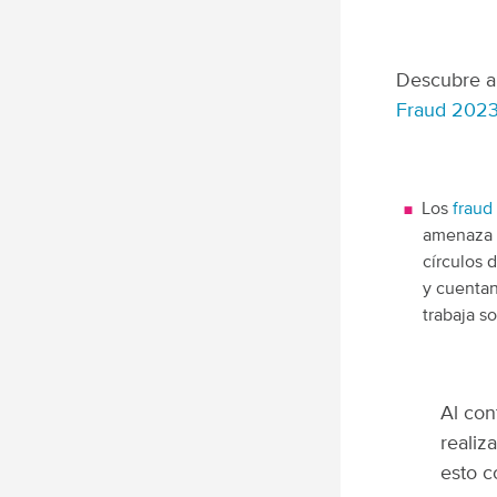
Descubre al
Fraud 202
Los
fraud
amenaza p
círculos 
y cuentan
trabaja so
Al con
realiz
esto c